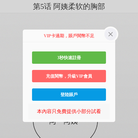
第5话 阿姨柔软的胸部
VIP卡過期，賬戶閱幣不足
3秒快速註冊
充值閱幣，升級VIP會員
登陸賬戶
本內容只免費提供小部分試看