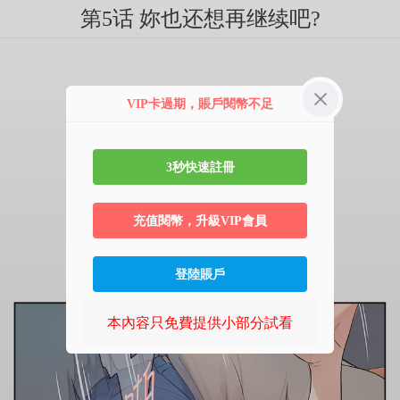
第5话 妳也还想再继续吧?
VIP卡過期，賬戶閱幣不足
3秒快速註冊
充值閱幣，升級VIP會員
登陸賬戶
本內容只免費提供小部分試看