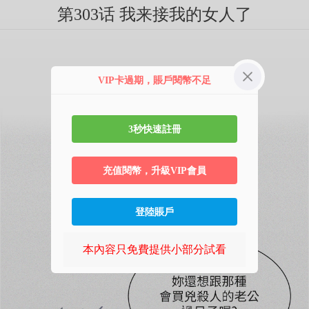
第303话 我来接我的女人了
VIP卡過期，賬戶閱幣不足
3秒快速註冊
充值閱幣，升級VIP會員
登陸賬戶
本內容只免費提供小部分試看