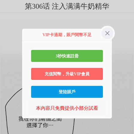
第306话 注入满满牛奶精华
VIP卡過期，賬戶閱幣不足
3秒快速註冊
充值閱幣，升級VIP會員
登陸賬戶
本內容只免費提供小部分試看